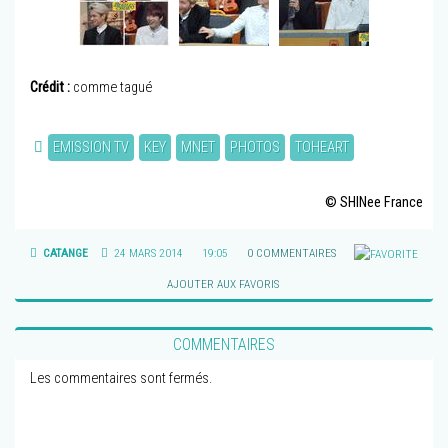
Crédit :
comme tagué
EMISSION TV
KEY
MNET
PHOTOS
TOHEART
© SHINee France
CATANGE
24 MARS 2014
19:05
0 COMMENTAIRES
AJOUTER AUX FAVORIS
COMMENTAIRES
Les commentaires sont fermés.