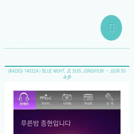
{RADIO} 140324 | ‘BLUE NIGHT, JE SUIS JONGHYUN’ – JOUR 50
✰彡