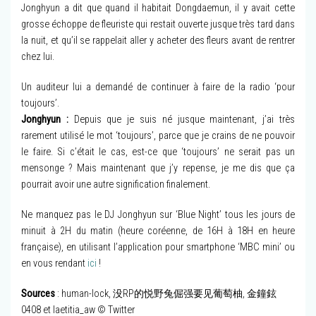
Jonghyun a dit que quand il habitait Dongdaemun, il y avait cette
grosse échoppe de fleuriste qui restait ouverte jusque très tard dans
la nuit, et qu’il se rappelait aller y acheter des fleurs avant de rentrer
chez lui.
Un auditeur lui a demandé de continuer à faire de la radio ‘pour
toujours’.
Jonghyun :
Depuis que je suis né jusque maintenant, j’ai très
rarement utilisé le mot ‘toujours’, parce que je crains de ne pouvoir
le faire. Si c’était le cas, est-ce que ‘toujours’ ne serait pas un
mensonge ? Mais maintenant que j’y repense, je me dis que ça
pourrait avoir une autre signification finalement.
Ne manquez pas le DJ Jonghyun sur ‘Blue Night’ tous les jours de
minuit à 2H du matin (heure coréenne, de 16H à 18H en heure
française), en utilisant l’application pour smartphone ‘MBC mini’ ou
en vous rendant
ici
!
Sources
: human-lock, 没RP的悦野兔倔强要见葡萄柚, 金鐘鉉
0408 et laetitia_aw © Twitter