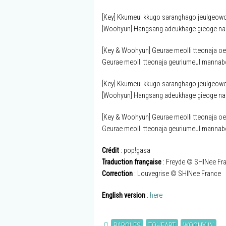
[Key] Kkumeul kkugo saranghago jeulgeow
[Woohyun] Hangsang adeukhage gieoge na
[Key & Woohyun] Geurae meolli tteonaja o
Geurae meolli tteonaja geuriumeul mannab
[Key] Kkumeul kkugo saranghago jeulgeow
[Woohyun] Hangsang adeukhage gieoge na
[Key & Woohyun] Geurae meolli tteonaja o
Geurae meolli tteonaja geuriumeul mannabo
Crédit
: pop!gasa
Traduction française
: Freyde © SHINee Fr
Correction
: Louvegrise © SHINee France
English version
:
here
PAROLES
TOHEART
WOOHYUN