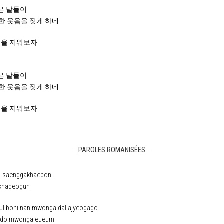
많은 날들이
멍한 웃음을 짓게 하네
외로움을 지워보자
많은 날들이
멍한 웃음을 짓게 하네
외로움을 지워보자
PAROLES ROMANISÉES
i saenggakhaeboni
okhadeogun
ul boni nan mwonga dallajyeogago
eodo mwonga eueum