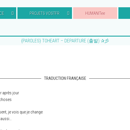
CE
PROJETS VOSTFR
HUMANITee
{PAROLES} TOHEART – DEPARTURE (출발) ✰彡
TRADUCTION FRANÇAISE
ur après jour
s choses
nt, je vois que je change
 aussi…