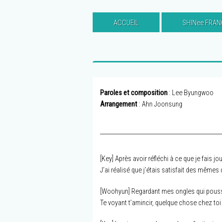
ACCUEIL
SHINee FRAN
Paroles et composition
: Lee Byungwoo
Arrangement
: Ahn Joonsung
[Key] Après avoir réfléchi à ce que je fais jo
J’ai réalisé que j’étais satisfait des même
[Woohyun] Regardant mes ongles qui pousse
Te voyant t’amincir, quelque chose chez toi