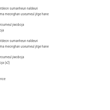
otdeon sumanheun naldeuri
ma meonghan useumeul jitge hane
eroumeul jiwoboja
oja
otdeon sumanheun naldeuri
ma meonghan useumeul jitge hane
eroumeul jiwoboja
ja (x2)
ance