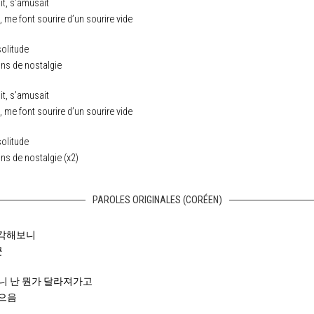
it, s’amusait
me font sourire d’un sourire vide
solitude
ins de nostalgie
it, s’amusait
me font sourire d’un sourire vide
solitude
ins de nostalgie (x2)
PAROLES ORIGINALES (CORÉEN)
생각해보니
군
 보니 난 뭔가 달라져가고
 으음