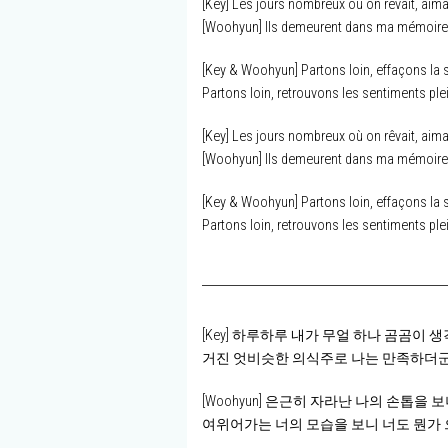
[Key] Les jours nombreux où on rêvait, aima
[Woohyun] Ils demeurent dans ma mémoire, 
[Key & Woohyun] Partons loin, effaçons la 
Partons loin, retrouvons les sentiments ple
[Key] Les jours nombreux où on rêvait, aima
[Woohyun] Ils demeurent dans ma mémoire, 
[Key & Woohyun] Partons loin, effaçons la 
Partons loin, retrouvons les sentiments ple
[Key] 하루하루 내가 무얼 하나 곰곰이 
거진 엇비슷한 의식주로 나는 만족하더
[Woohyun] 은근히 자라난 나의 손톱을
여위어가는 너의 모습을 보니 너도 뭔가