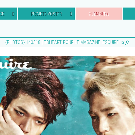
CE
PROJETS VOSTFR
HUMANITee
{PHOTOS} 140318 | TOHEART POUR LE MAGAZINE ‘ESQUIRE’ ✰彡