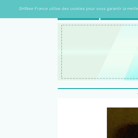
SHINee France utilise des cookies pour vous garantir la meille
ACCUEIL
SHINee FRAN