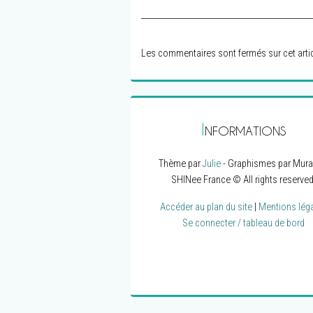
Les commentaires sont fermés sur cet artic
I
NFORMATIONS
Thème par
Julie
- Graphismes par Mura
SHINee France © All rights reserved
Accéder au plan du site
|
Mentions lég
Se connecter / tableau de bord