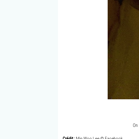
On 
Crédit :
Min Woo Lee © Facebook