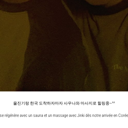
울진기랑 한국 도착하자마자 사우나와 마사지로 힐링중~^^
se régénère avec un sauna et un massage avec Jinki dès notre arrivée en Coré