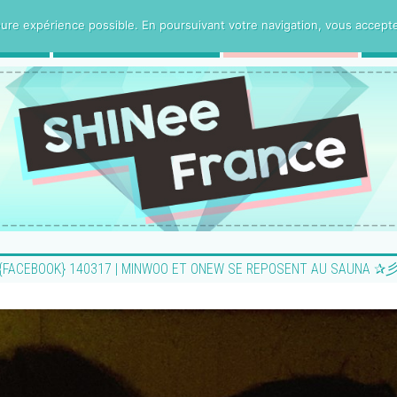
ure expérience possible. En poursuivant votre navigation, vous acceptez 
CE
PROJETS VOSTFR
HUMANITee
{FACEBOOK} 140317 | MINWOO ET ONEW SE REPOSENT AU SAUNA ✰