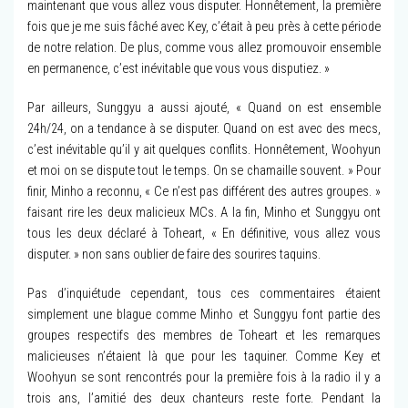
maintenant que vous allez vous disputer. Honnêtement, la première
fois que je me suis fâché avec Key, c’était à peu près à cette période
de notre relation. De plus, comme vous allez promouvoir ensemble
en permanence, c’est inévitable que vous vous disputiez. »
Par ailleurs, Sunggyu a aussi ajouté, « Quand on est ensemble
24h/24, on a tendance à se disputer. Quand on est avec des mecs,
c’est inévitable qu’il y ait quelques conflits. Honnêtement, Woohyun
et moi on se dispute tout le temps. On se chamaille souvent. » Pour
finir, Minho a reconnu, « Ce n’est pas différent des autres groupes. »
faisant rire les deux malicieux MCs. A la fin, Minho et Sunggyu ont
tous les deux déclaré à Toheart, « En définitive, vous allez vous
disputer. » non sans oublier de faire des sourires taquins.
Pas d’inquiétude cependant, tous ces commentaires étaient
simplement une blague comme Minho et Sunggyu font partie des
groupes respectifs des membres de Toheart et les remarques
malicieuses n’étaient là que pour les taquiner. Comme Key et
Woohyun se sont rencontrés pour la première fois à la radio il y a
trois ans, l’amitié des deux chanteurs reste forte. Pendant la