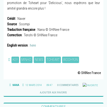
promotion de Toheart pour ‘Delicious’, nous espérons que leur
amitié grandira encore plus !
Crédit
: Naver
Source
: Soompi
Traduction française
: Nana © SHINee France
Correction
: Tenshi © SHINee France
English version
:
here
KEY
MINHO
NEWS
TOHEART
WOOHYUN
© SHINee France
NANA
12 MARS 2014
09:47
0 COMMENTAIRES
AJOUTER AUX FAVORIS
COMMENTAIRES