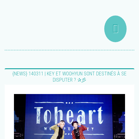
{NEWS} 140311 | KEY ET WOOHYUN SONT DESTINÉS À SE
DISPUTER ? ✰彡