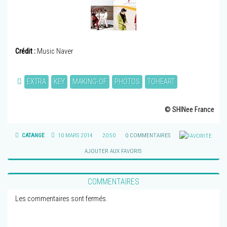
Crédit :
Music Naver
EXTRA
KEY
MAKING-OF
PHOTOS
TOHEART
© SHINee France
CATANGE
10 MARS 2014
20:50
0 COMMENTAIRES
AJOUTER AUX FAVORIS
COMMENTAIRES
Les commentaires sont fermés.