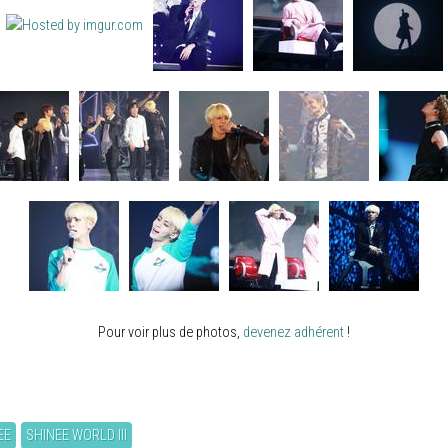
Pour voir plus de photos,
devenez adhérent
!
EE
SHINEE WORLD III