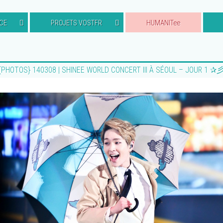
CE
PROJETS VOSTFR
HUMANITee
{PHOTOS} 140308 | SHINEE WORLD CONCERT III À SÉOUL – JOUR 1 ✰