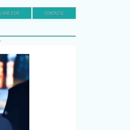
LIVRE D’OR
CONTACTS
彡