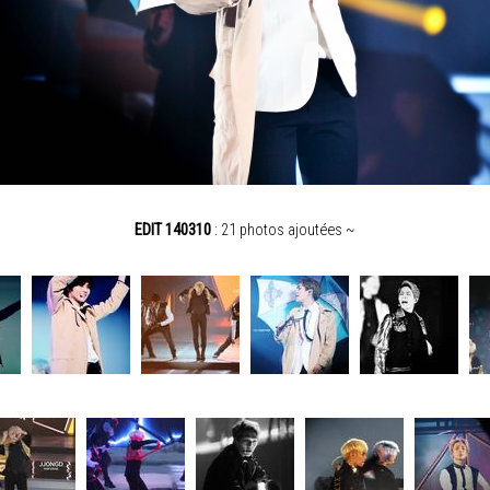
EDIT 140310
: 21 photos ajoutées ~