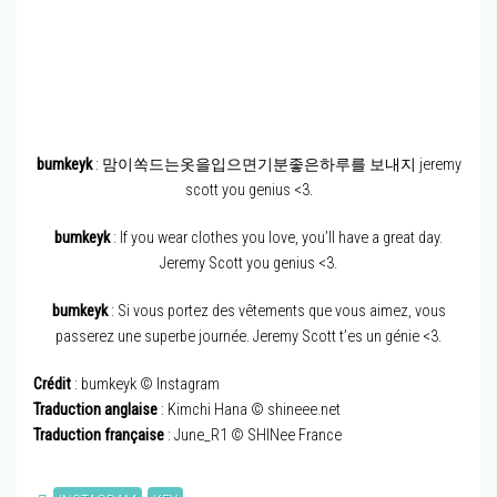
bumkeyk
: 맘이쏙드는옷을입으면기분좋은하루를 보내지 jeremy
scott you genius <3.
bumkeyk
: If you wear clothes you love, you’ll have a great day.
Jeremy Scott you genius <3.
bumkeyk
: Si vous portez des vêtements que vous aimez, vous
passerez une superbe journée. Jeremy Scott t’es un génie <3.
Crédit
: bumkeyk © Instagram
Traduction anglaise
: Kimchi Hana © shineee.net
Traduction française
: June_R1 © SHINee France