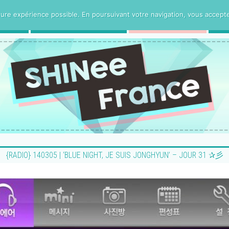
ure expérience possible. En poursuivant votre navigation, vous acceptez 
CE
PROJETS VOSTFR
HUMANITee
{RADIO} 140305 | ‘BLUE NIGHT, JE SUIS JONGHYUN’ – JOUR 31 ✰彡