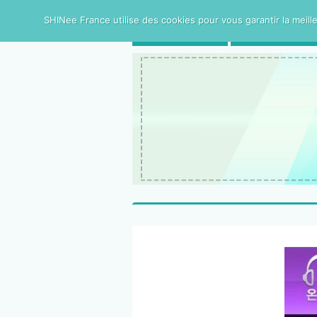
SHINee France utilise des cookies pour vous garantir la meille
ACCUEIL
SHINee FRAN