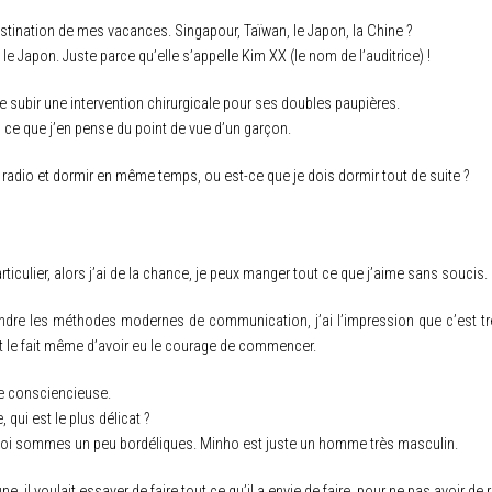
stination de mes vacances. Singapour, Taïwan, le Japon, la Chine ?
 Japon. Juste parce qu’elle s’appelle Kim XX (le nom de l’auditrice) !
 de subir une intervention chirurgicale pour ses doubles paupières.
i ce que j’en pense du point de vue d’un garçon.
 radio et dormir en même temps, ou est-ce que je dois dormir tout de suite ?
articulier, alors j’ai de la chance, je peux manger tout ce que j’aime sans soucis.
 les méthodes modernes de communication, j’ai l’impression que c’est très di
st le fait même d’avoir eu le courage de commencer.
ne consciencieuse.
ui est le plus délicat ?
oi sommes un peu bordéliques. Minho est juste un homme très masculin.
ne, il voulait essayer de faire tout ce qu’il a envie de faire, pour ne pas avoir de 