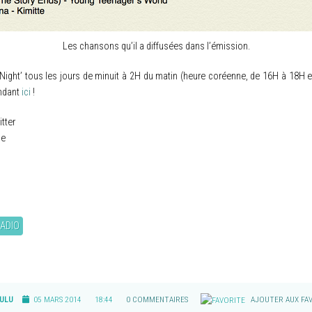
Les chansons qu’il a diffusées dans l’émission.
ght’ tous les jours de minuit à 2H du matin (heure coréenne, de 16H à 18H en h
endant
ici
!
tter
ce
ADIO
ULU
05 MARS 2014
18:44
0 COMMENTAIRES
AJOUTER AUX FAV