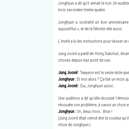
Jonghyun a dit qu’il aimait le noir. Un audit
trois secondes trente-quatre.
Jonghyun a souhaité un bon anniversaire 
aujourd’hui », et de la féliciter elle aussi.
L’invité a lu les instructions pour laisser u
Jung Joonil a parlé de Hong Sukchun, disan
choses depuis leur point de vue.
Jung Joonil :
Taeyeon est la seule idole qu
Jonghyun :
Et moi alors ? Ça fait un mois q
Jung Joonil :
Oui, Jonghyun aussi…
Une auditrice a dit qu’elle écoutait l’émiss
résoudre son problème, à savoir un choix en
Jonghyun :
Un, deux, trois… Brun !
(Jung Joonil était censé dire la couleur qu
choix de Jonghyun.)