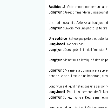
Auditrice :
J’hésite encore concernant la de
Jonghyun :
Je recommanderai Singapour et le
Une auditrice a dit qu’elle venait tout juste
Jonghyun :
Envoie-moi une photo, je te dira
Une auditrice :
Est-ce que je dois écouter la
Jung Joonil :
Ne dors pas !
Jonghyun :
Dors après la fin de l’émission !
Jonghyun :
Je ne suis allergique à rien de p
Jonghyun :
Ma mère a commencé à apprendre
pense que ce qui est le plus important, c’e
Jonghyun a dit qu’il n’était pas une person
Jung Joonil :
Parmi les membres de SHINee, q
Jonghyun :
Onew hyung et Key. Taemin et m
Jonghyun a dit que tant qu’il était encore jeu