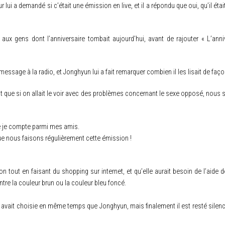
eur lui a demandé si c’était une émission en live, et il a répondu que oui, qu’il ét
aux gens dont l’anniversaire tombait aujourd’hui, avant de rajouter « L’ann
n message à la radio, et Jonghyun lui a fait remarquer combien il les lisait de faç
t que si on allait le voir avec des problèmes concernant le sexe opposé, nous s
e je compte parmi mes amis.
ue nous faisons régulièrement cette émission !
ion tout en faisant du shopping sur internet, et qu’elle aurait besoin de l’aide
tre la couleur brun ou la couleur bleu foncé.
’il avait choisie en même temps que Jonghyun, mais finalement il est resté silen