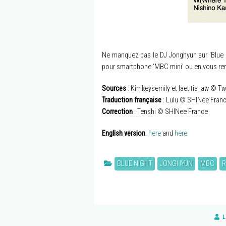
Ne manquez pas le DJ Jonghyun sur ‘Blue Ni
pour smartphone ‘MBC mini’ ou en vous r
Sources
: Kimkeysemily et laetitia_aw © Twi
Traduction française
: Lulu © SHINee Fran
Correction
: Tenshi © SHINee France
English version
:
here
and
here
BLUE NIGHT
JONGHYUN
MBC
R
L