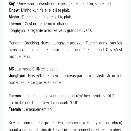
Key :
Onew-san, présente notre prochaine chanson, s’il te plaît.
Onew :
Minho-kun, fais-le, s’il te plaît.
Minho :
Taemin-kun, fais-le, s’il te plaît.
Taemin :
C’est notre dernière chanson…
Jonghyun l’a regardé avec les yeux grands ouverts.
Pendant ‘Breaking News’, Jonghyun poussait Taemin dans tous les
sens puis il a fait une erreur dans la dernière partie et Key s’est
moqué de lui.
MC :
La mode SHINee, c’est…
Jonghyun :
Nos vêtements sont choisis par notre styliste. Je ne les
porte pas parce que je les aime !
Taemin :
Les gens qui savent de quoi j’ai rêvé hier, montrez ‘OUI’.
La moitié des fans a levé la pancarte ‘OUI’.
Taemin :
Sérieusement ???
Key a commencé à poser des questions à Happy-kun (le chien)
quant à ses conditions de travail pour le fanmeeting et les membres