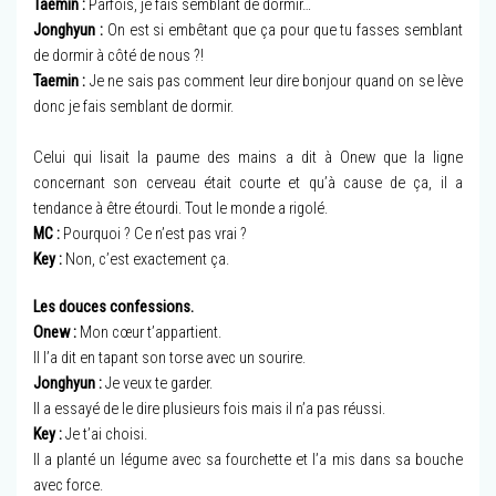
Taemin :
Parfois, je fais semblant de dormir…
Jonghyun :
On est si embêtant que ça pour que tu fasses semblant
de dormir à côté de nous ?!
Taemin :
Je ne sais pas comment leur dire bonjour quand on se lève
donc je fais semblant de dormir.
Celui qui lisait la paume des mains a dit à Onew que la ligne
concernant son cerveau était courte et qu’à cause de ça, il a
tendance à être étourdi. Tout le monde a rigolé.
MC :
Pourquoi ? Ce n’est pas vrai ?
Key :
Non, c’est exactement ça.
Les douces confessions.
Onew :
Mon cœur t’appartient.
Il l’a dit en tapant son torse avec un sourire.
Jonghyun :
Je veux te garder.
Il a essayé de le dire plusieurs fois mais il n’a pas réussi.
Key :
Je t’ai choisi.
Il a planté un légume avec sa fourchette et l’a mis dans sa bouche
avec force.