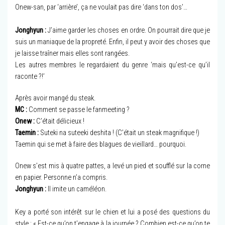
Onew-san, par ‘arrière’, ça ne voulait pas dire ‘dans ton dos’…
Jonghyun :
J’aime garder les choses en ordre. On pourrait dire que je
suis un maniaque de la propreté. Enfin, il peut y avoir des choses que
je laisse traîner mais elles sont rangées.
Les autres membres le regardaient du genre ‘mais qu’est-ce qu’il
raconte ?!’
Après avoir mangé du steak.
MC :
Comment se passe le fanmeeting ?
Onew :
C’était délicieux !
Taemin :
Suteki na suteeki deshita ! (C’était un steak magnifique !)
Taemin qui se met à faire des blagues de vieillard… pourquoi.
Onew s’est mis à quatre pattes, a levé un pied et soufflé sur la corne
en papier. Personne n’a compris.
Jonghyun :
Il imite un caméléon.
Key a porté son intérêt sur le chien et lui a posé des questions du
style : « Est-ce qu’on t’engage à la journée ? Combien est-ce qu’on te