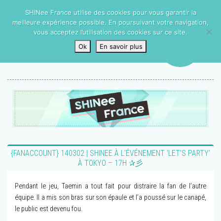
SHINee France utilise des cookies pour vous garantir la
meilleure expérience possible. En poursuivant votre navigation,
vous acceptez l’utilisation des cookies sur ce site.
Ok
En savoir plus
{FANACCOUNT} 140302 | SHINEE À L’ÉVÉNEMENT ‘LET’S PARTY’
À TOKYO – 17H ✰彡
Pendant le jeu, Taemin a tout fait pour distraire la fan de l’autre
équipe. Il a mis son bras sur son épaule et l’a poussé sur le canapé,
le public est devenu fou.