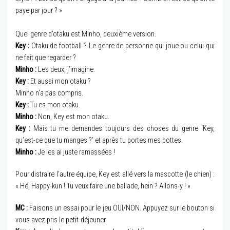
paye par jour ? »
Quel genre d’otaku est Minho, deuxième version.
Key :
Otaku de football ? Le genre de personne qui joue ou celui qui
ne fait que regarder ?
Minho :
Les deux, j’imagine.
Key :
Et aussi mon otaku ?
Minho n’a pas compris.
Key :
Tu es mon otaku.
Minho :
Non, Key est mon otaku.
Key :
Mais tu me demandes toujours des choses du genre ‘Key,
qu’est-ce que tu manges ?’ et après tu portes mes bottes.
Minho :
Je les ai juste ramassées !
Pour distraire l’autre équipe, Key est allé vers la mascotte (le chien) :
« Hé, Happy-kun ! Tu veux faire une ballade, hein ? Allons-y ! »
MC :
Faisons un essai pour le jeu OUI/NON. Appuyez sur le bouton si
vous avez pris le petit-déjeuner.