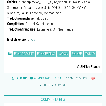
Crédits
: pioneerpimeko, /1010_sj, so_yeon0112, NaBe, xiahmi,
39tomochi, 7s-salt, じゃきまる, MYEOLCO, 1140xILYx1861;
s_s4s_m, ua_db, rieponew, yorimarumaru.
Traduction anglaise
: jalousied
Compilation
: Darkick © shineee.net
Traduction française
: Lauriane © SHINee France
English version
:
here
FANACCOUNT
FANMEETING
JAPON
SHINEE
TÔKYÔ
© SHINee France
LAURIANE
04 MARS 2014
22:14
0 COMMENTAIRES
AJOUTER AUX FAVORIS
COMMENTAIRES