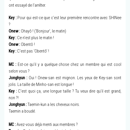
ont essayé de l’arrêter.
Key :
Pour qui est-ce que c’est leur première rencontre avec SHINee
?
Onew :
Ohayô ! (‘Bonjour’, le matin)
Key :
Ce n’est plus le matin !
Onew :
Obentô !
Key :
C’est pas ‘Obentô’ !
MC :
Est-ce qu’il y a quelque chose chez un membre qui est cool
selon vous ?
Jonghyun :
Oui ! Onew-san est mignon. Les yeux de Key-san sont
jolis. La taille de Minho-san est longue !
Key :
C’est quoi ça, une longue taille ? Tu veux dire qu’il est grand,
non ?!
Jonghyun :
Taemin-kun a les cheveux noirs.
Taemin a boudé.
MC :
Avez-vous déjà menti aux membres ?