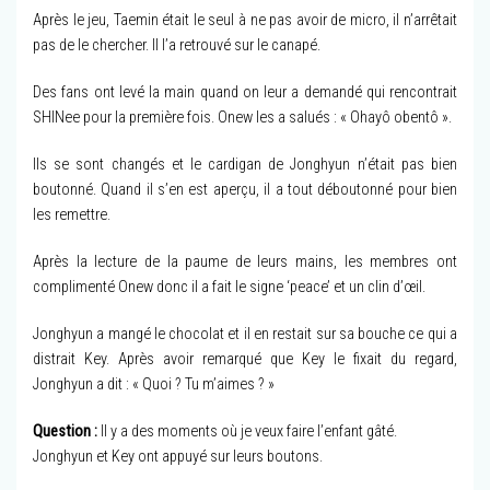
Après le jeu, Taemin était le seul à ne pas avoir de micro, il n’arrêtait
pas de le chercher. Il l’a retrouvé sur le canapé.
Des fans ont levé la main quand on leur a demandé qui rencontrait
SHINee pour la première fois. Onew les a salués : « Ohayô obentô ».
Ils se sont changés et le cardigan de Jonghyun n’était pas bien
boutonné. Quand il s’en est aperçu, il a tout déboutonné pour bien
les remettre.
Après la lecture de la paume de leurs mains, les membres ont
complimenté Onew donc il a fait le signe ‘peace’ et un clin d’œil.
Jonghyun a mangé le chocolat et il en restait sur sa bouche ce qui a
distrait Key. Après avoir remarqué que Key le fixait du regard,
Jonghyun a dit : « Quoi ? Tu m’aimes ? »
Question :
Il y a des moments où je veux faire l’enfant gâté.
Jonghyun et Key ont appuyé sur leurs boutons.