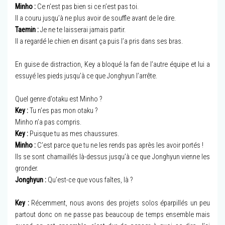
Minho :
Ce n’est pas bien si ce n’est pas toi.
Il a couru jusqu’à ne plus avoir de souffle avant de le dire.
Taemin :
Je ne te laisserai jamais partir.
Il a regardé le chien en disant ça puis l’a pris dans ses bras.
En guise de distraction, Key a bloqué la fan de l’autre équipe et lui a
essuyé les pieds jusqu’à ce que Jonghyun l’arrête.
Quel genre d’otaku est Minho ?
Key :
Tu n’es pas mon otaku ?
Minho n’a pas compris.
Key :
Puisque tu as mes chaussures.
Minho :
C’est parce que tu ne les rends pas après les avoir portés !
Ils se sont chamaillés là-dessus jusqu’à ce que Jonghyun vienne les
gronder.
Jonghyun :
Qu’est-ce que vous faîtes, là ?
Key :
Récemment, nous avons des projets solos éparpillés un peu
partout donc on ne passe pas beaucoup de temps ensemble mais