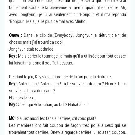
quand on est ensemble, c’est dur de penser à quoi se dire. J’ai
facilement souhaité la bienvenue à Taemin quand il est rentré. Ah,
avec Jonghyun… je lui ai seulement dit ‘Bonjour’ et il m’a répondu
‘Bonjour’. Mais j’ai le plus de mal avec Minho.
Onew :
Dans le clip de ‘Everybody’, Jonghyun a détruit plein de
choses mais j’ai trouvé ça cool.
Jonghyun était tout timide.
Key :
Mais après le tournage, la main qu’il a utilisée pour tout casser
lui faisait mal donc il soufflait dessus.
Pendant le jeu, Key s’est approché de la fan pour la distraire.
Key :
Ariko-chan ! Ariko-chan ! Tu te souviens de moi ? Hein ? Tu te
souviens d’il y a deux ans ?
Et après le jeu…
Key :
C’est qui Ariko-chan, au fait ? Hahahaha !
MC :
Saluez aussi les fans à l’arrière, s’il vous plaît !
Les membres ont fait coucou de façon très polie à ceux qui se
trouvaient tout derrière. Onew a regardé derrière lui et a fait coucou.