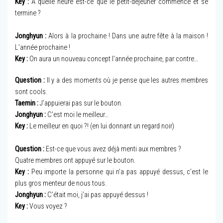
Key :
A quelle heure est-ce que le petit-déjeuner commence et se
termine ?
Jonghyun :
Alors à la prochaine ! Dans une autre fête à la maison !
L’année prochaine !
Key :
On aura un nouveau concept l’année prochaine, par contre…
Question :
Il y a des moments où je pense que les autres membres
sont cools.
Taemin :
J’appuierai pas sur le bouton.
Jonghyun :
C’est moi le meilleur…
Key :
Le meilleur en quoi ?! (en lui donnant un regard noir)
Question :
Est-ce que vous avez déjà menti aux membres ?
Quatre membres ont appuyé sur le bouton.
Key :
Peu importe la personne qui n’a pas appuyé dessus, c’est le
plus gros menteur de nous tous.
Jonghyun :
C’était moi, j’ai pas appuyé dessus !
Key :
Vous voyez ?