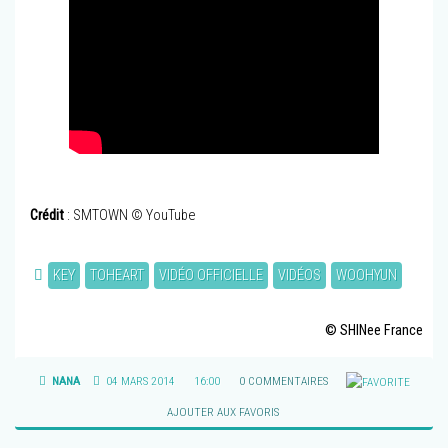
Crédit
: SMTOWN © YouTube
KEY
TOHEART
VIDÉO OFFICIELLE
VIDÉOS
WOOHYUN
© SHINee France
NANA
04 MARS 2014
16:00
0 COMMENTAIRES
AJOUTER AUX FAVORIS