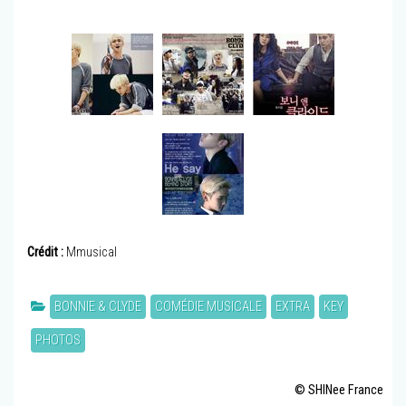
Crédit :
Mmusical
BONNIE & CLYDE
COMÉDIE MUSICALE
EXTRA
KEY
PHOTOS
© SHINee France