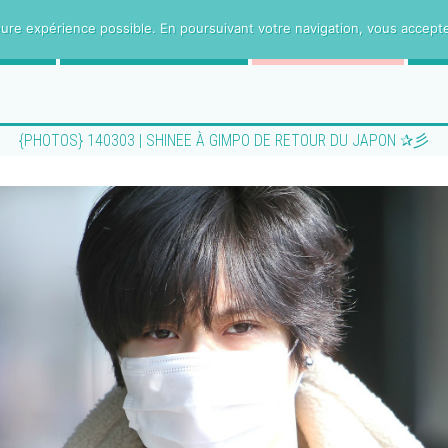
ure expérience possible. En poursuivant votre navigation, vous acceptez 
CE
PROJETS VOSTFR
HUMANITee
{PHOTOS} 140303 | SHINEE À GIMPO DE RETOUR DU JAPON ✰彡