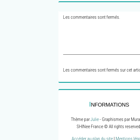
Les commentaires sont fermés.
Les commentaires sont fermés sur cet artic
I
NFORMATIONS
Thème par
Julie
- Graphismes par Mura
SHINee France © All rights reserved
Accéder au plan du site
|
Mentions lég