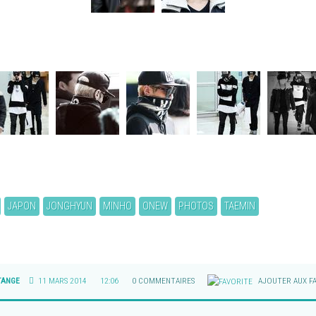
JAPON
JONGHYUN
MINHO
ONEW
PHOTOS
TAEMIN
TANGE
11 MARS 2014
12:06
0 COMMENTAIRES
AJOUTER AUX FA