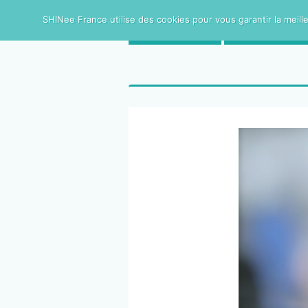
SHINee France utilise des cookies pour vous garantir la meille
ACCUEIL
SHINee FRAN