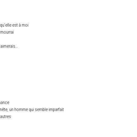
 qu’elle est à moi
n mourrai
j’aimerais…
hance
ête, un homme qui semble imparfait
autres