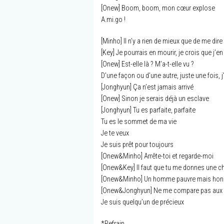
[Onew] Boom, boom, mon cœur explose
A.mi.go !
[Minho] Il n’y a rien de mieux que de me dire
[Key] Je pourrais en mourir, je crois que j’e
[Onew] Est-elle là ? M’a-t-elle vu ?
D’une façon ou d’une autre, juste une fois, 
[Jonghyun] Ça n’est jamais arrivé
[Onew] Sinon je serais déjà un esclave
[Jonghyun] Tu es parfaite, parfaite
Tu es le sommet de ma vie
Je te veux
Je suis prêt pour toujours
[Onew&Minho] Arrête-toi et regarde-moi
[Onew&Key] Il faut que tu me donnes une c
[Onew&Minho] Un homme pauvre mais honn
[Onew&Jonghyun] Ne me compare pas aux 
Je suis quelqu’un de précieux
*Refrain