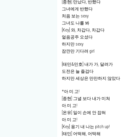
[종현] 만났다, 반했다
그녀에게 반했다
처음 보는 sexy
그녀도 나를 봐
[Key] 와, 차갑다, 차갑다
얼음공주 오셨다
하지만 sexy
잠깐만 기다려 girl
[태민&민호] 내가 가, 달려가
도전은 늘 즐겁다
하지만 세상은 만만하지 않았다
*아.미.고!
[종현] 그녈 보다 내가 미쳐
아.미.고!
[온유] 일이 손에 안 잡혀
아.미.고!
[Key] 용기 내 나는 pitch up!
[태민] 어떡해, 어떡해