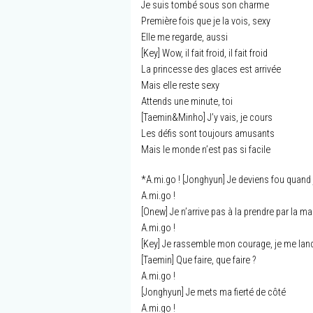
Je suis tombé sous son charme
Première fois que je la vois, sexy
Elle me regarde, aussi
[Key] Wow, il fait froid, il fait froid
La princesse des glaces est arrivée
Mais elle reste sexy
Attends une minute, toi
[Taemin&Minho] J’y vais, je cours
Les défis sont toujours amusants
Mais le monde n’est pas si facile
*A.mi.go ! [Jonghyun] Je deviens fou quand j
A.mi.go !
[Onew] Je n’arrive pas à la prendre par la ma
A.mi.go !
[Key] Je rassemble mon courage, je me lan
[Taemin] Que faire, que faire ?
A.mi.go !
[Jonghyun] Je mets ma fierté de côté
A.mi.go !