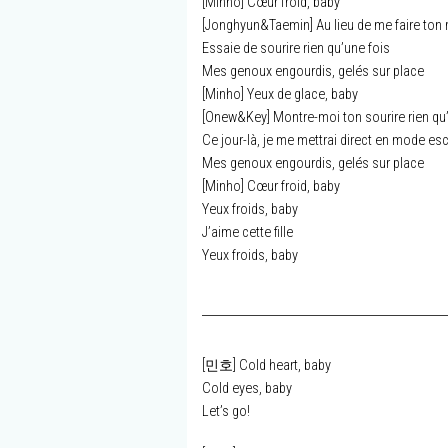
[Minho] Cœur froid, baby
[Jonghyun&Taemin] Au lieu de me faire ton 
Essaie de sourire rien qu’une fois
Mes genoux engourdis, gelés sur place
[Minho] Yeux de glace, baby
[Onew&Key] Montre-moi ton sourire rien qu
Ce jour-là, je me mettrai direct en mode es
Mes genoux engourdis, gelés sur place
[Minho] Cœur froid, baby
Yeux froids, baby
J’aime cette fille
Yeux froids, baby
[민호] Cold heart, baby
Cold eyes, baby
Let’s go!