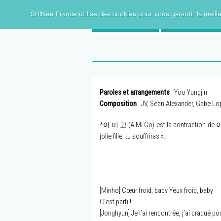
SHINee France utilise des cookies pour vous garantir la meille
ACCUEIL
SHINee FRAN
Paroles et arrangements
: Yoo Yungjin
Composition
: JV, Sean Alexander, Gabe Lo
*아.미.고 (A.Mi.Go) est la contraction
jolie fille, tu souffriras ».
[Minho] Cœur froid, baby Yeux froid, baby
C’est parti !
[Jonghyun] Je l’ai rencontrée, j’ai craqué pou