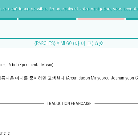
ure expérience possible. En poursuivant votre navigation, vous acceptez 
CE
PROJETS VOSTFR
HUMANITee
{PAROLES} A.MI.GO (아.미.고) ✰彡
pez, Rebel (Xperimental Music)
 de 아름다운 미녀를 좋아하면 고생한다 (Areumdaoon Minyeoreul Joahamyeon Gosaengh
TRADUCTION FRANÇAISE
r elle