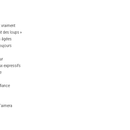
x vraiment
t des loups »
s âgées
oujours
ur
ux expressifs
e
fiance
t’aimera