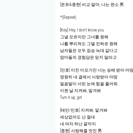
[온유&종현] 비교 말아, 나는 완소 男
*(Repeat)
[Key] Hey, I don’t know you
그녈 모르지만 그녀를 원해
나를 뿌리쳐도 그댈 진짜로 원해
남자들은 모두 짐승 늑대 같다고
엄마들의 경험담은 믿지 말라고
[민호] 미친 미모가진 너는 숭배 받아 마
영원히 내 곁에서 사랑받아 마땅
얼음발이 서린 눈에 힘을 풀어줘
이젠 날 지켜봐, 맡겨봐
Turn it up, girl
[태민/민호] 지켜봐, 맡겨봐
세상없어도 난 절대
내 여자 하난 끝까지
[종현] 사랑해줄 멋진 男