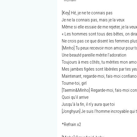
[Key] Hé, je ne te connais pas
Je ne la connais pas, mais je la veux
Même si elle essaie de me rejeter, je la veu
« Les hommes sont tous des bêtes, on dirai
Ne crois pas ce que disent les femmes plu
[Minho] Tu peux recevoir mon amour pour t
Une beauté pareille mérite l’adoration
Toujours à mes côtés, tu mérites mon amo
Mes jambes figées sont libérées par tes ye
Maintenant, regarde-moi, fais-moi confianc
Tourne-toi, girl
[Taemin&Minho] Regarde-moi, fais-moi con
Quoi qu’il arrive
Jusqu’à la fin, il n’y aura que toi
[Jonghyun] Je suis l’homme incroyable qui 
*Refrain x2