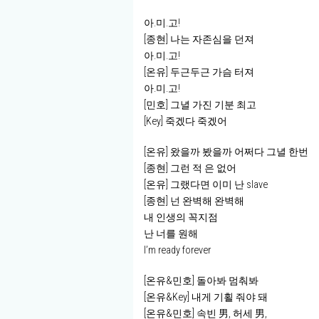
아.미.고!
[종현] 나는 자존심을 던져
아.미.고!
[온유] 두근두근 가슴 터져
아.미.고!
[민호] 그녈 가진 기분 최고
[Key] 죽겠다 죽겠어
[온유] 왔을까 봤을까 어쩌다 그녈 한번
[종현] 그런 적 은 없어
[온유] 그랬다면 이미 난 slave
[종현] 넌 완벽해 완벽해
내 인생의 꼭지점
난 너를 원해
I’m ready forever
[온유&민호] 돌아봐 멈춰봐
[온유&Key] 내게 기횔 줘야 돼
[온유&민호] 속빈 男, 허세 男,