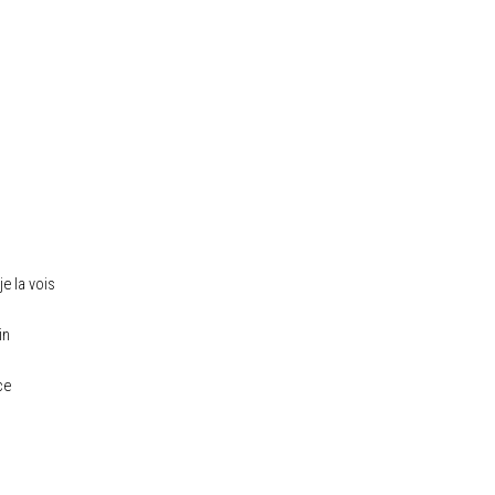
e la vois
in
ce