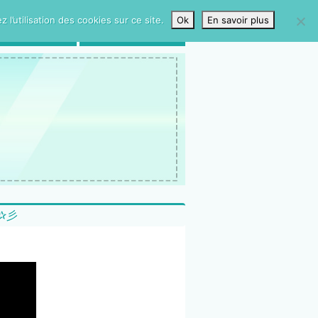
l’utilisation des cookies sur ce site.
Ok
En savoir plus
LIVRE D’OR
CONTACTS
E ✰彡