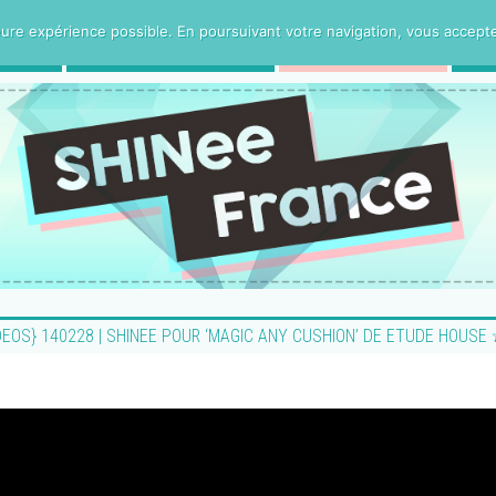
ure expérience possible. En poursuivant votre navigation, vous acceptez 
CE
PROJETS VOSTFR
HUMANITee
DEOS} 140228 | SHINEE POUR ‘MAGIC ANY CUSHION’ DE ETUDE HOUS