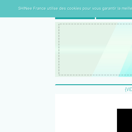
SHINee France utilise des cookies pour vous garantir la meille
ACCUEIL
SHINee FRAN
{VI