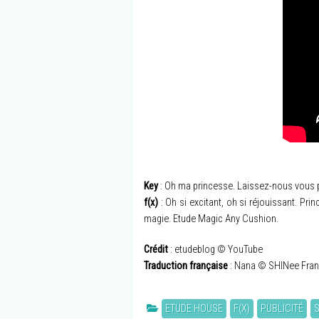
Key
: Oh ma princesse. Laissez-nous vous 
f(x)
: Oh si excitant, oh si réjouissant. Pri
magie. Etude Magic Any Cushion.
Crédit
: etudeblog © YouTube
Traduction française
: Nana © SHINee Fra
ETUDE HOUSE
F(X)
PUBLICITÉ