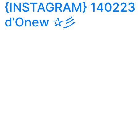
{INSTAGRAM} 140223 |
d’Onew ✰彡