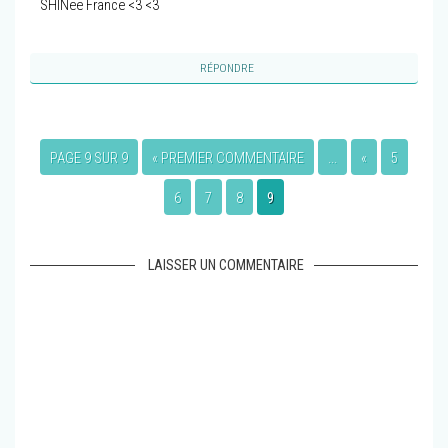
SHINee France <3 <3
RÉPONDRE
PAGE 9 SUR 9
« PREMIER COMMENTAIRE
...
«
5
6
7
8
9
LAISSER UN COMMENTAIRE