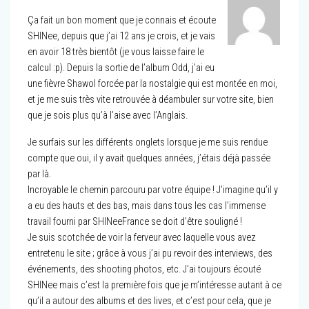
Ça fait un bon moment que je connais et écoute
SHINee, depuis que j’ai 12 ans je crois, et je vais
en avoir 18 très bientôt (je vous laisse faire le
calcul :p). Depuis la sortie de l’album Odd, j’ai eu
une fièvre Shawol forcée par la nostalgie qui est montée en moi,
et je me suis très vite retrouvée à déambuler sur votre site, bien
que je sois plus qu’à l’aise avec l’Anglais.
Je surfais sur les différents onglets lorsque je me suis rendue
compte que oui, il y avait quelques années, j’étais déjà passée
par là.
Incroyable le chemin parcouru par votre équipe ! J’imagine qu’il y
a eu des hauts et des bas, mais dans tous les cas l’immense
travail fourni par SHINeeFrance se doit d’être souligné !
Je suis scotchée de voir la ferveur avec laquelle vous avez
entretenu le site ; grâce à vous j’ai pu revoir des interviews, des
événements, des shooting photos, etc. J’ai toujours écouté
SHINee mais c’est la première fois que je m’intéresse autant à ce
qu’il a autour des albums et des lives, et c’est pour cela, que je