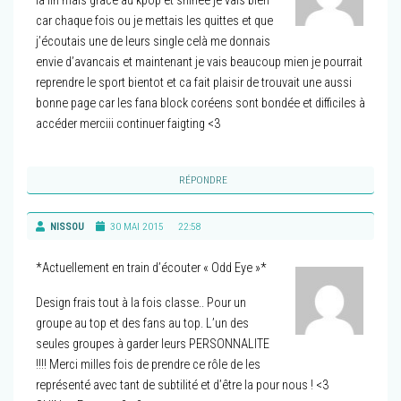
la fin mais grace au kpop et shinee je vais bien
car chaque fois ou je mettais les quittes et que
j’écoutais une de leurs single celà me donnais
envie d’avancais et maintenant je vais beaucoup mien je pourrait
reprendre le sport bientot et ca fait plaisir de trouvait une aussi
bonne page car les fana block coréens sont bondée et difficiles à
accéder merciii continuer faigting <3
RÉPONDRE
NISSOU
30 MAI 2015
22:58
*Actuellement en train d’écouter « Odd Eye »*
Design frais tout à la fois classe.. Pour un
groupe au top et des fans au top. L’un des
seules groupes à garder leurs PERSONNALITE
!!!! Merci milles fois de prendre ce rôle de les
représenté avec tant de subtilité et d’être la pour nous ! <3