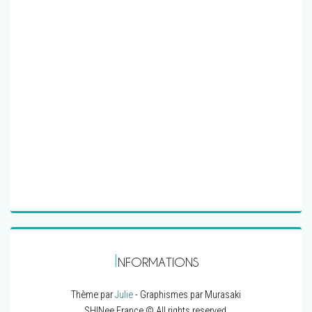
I
NFORMATIONS
Thème par
Julie
- Graphismes par Murasaki
SHINee France © All rights reserved.