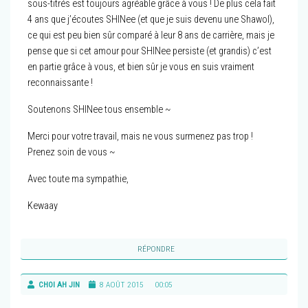
sous-titrés est toujours agréable grâce à vous ! De plus cela fait
4 ans que j’écoutes SHINee (et que je suis devenu une Shawol),
ce qui est peu bien sûr comparé à leur 8 ans de carrière, mais je
pense que si cet amour pour SHINee persiste (et grandis) c’est
en partie grâce à vous, et bien sûr je vous en suis vraiment
reconnaissante !
Soutenons SHINee tous ensemble ~
Merci pour votre travail, mais ne vous surmenez pas trop !
Prenez soin de vous ~
Avec toute ma sympathie,
Kewaay
RÉPONDRE
CHOI AH JIN
8 AOÛT 2015
00:05